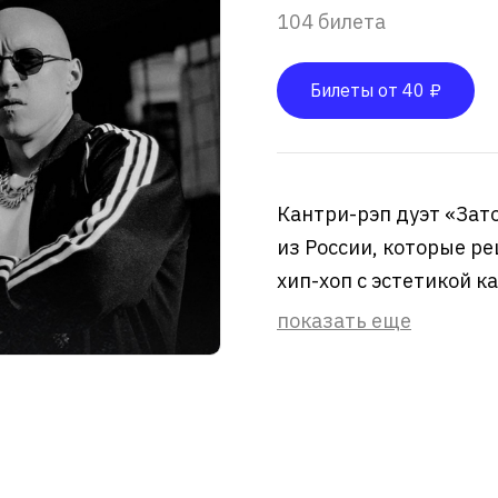
104 билета
Билеты от 40 ₽
Кантри-рэп дуэт «Зат
из России, которые ре
хип-хоп c эстетикой 
показать еще